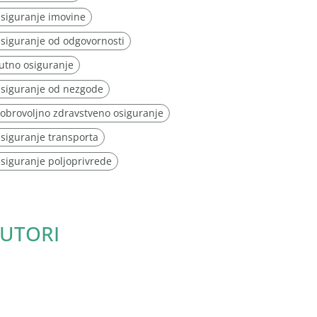
siguranje imovine
siguranje od odgovornosti
utno osiguranje
siguranje od nezgode
obrovoljno zdravstveno osiguranje
siguranje transporta
siguranje poljoprivrede
UTORI