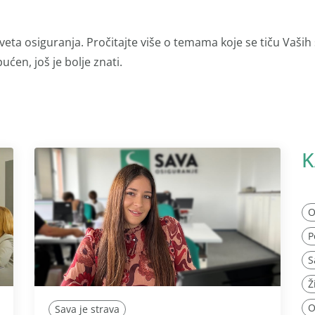
veta osiguranja. Pročitajte više o temama koje se tiču Vaših
ućen, još je bolje znati.
K
O
P
S
Ž
O
Sava je strava