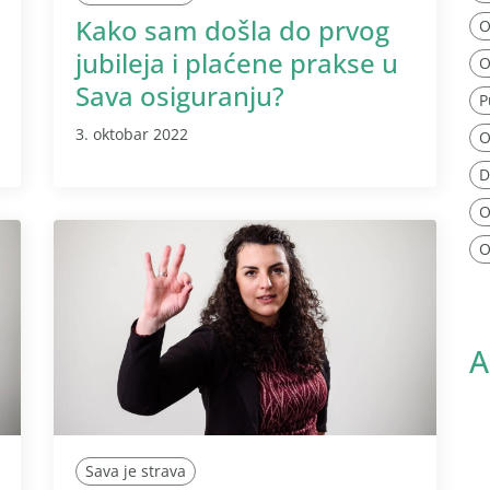
Kako sam došla do prvog
O
jubileja i plaćene prakse u
O
Sava osiguranju?
P
3. oktobar 2022
O
D
O
O
A
Sava je strava