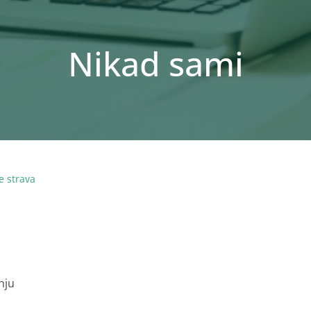
Nikad sami
e strava
nju