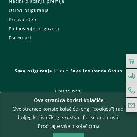
Načini plaćanja premije
Uslovi osiguranja
Prijava štete
Podnošenje prigovora
Formulari
Sava osiguranje
je deo
Sava Insurance Group
Pratite nas:
Ova stranica koristi kolačiće
Facebook
Instagram
Ove stranice koriste kolačiće (eng. "cookies") radi
LinkedIn
Twitter
YouTube
boljeg korisničkog iskustva i funkcionalnosti.
WhatsApp
Pročitajte više o kolačićima
T-media d.o.o.
| napredne komunikacije