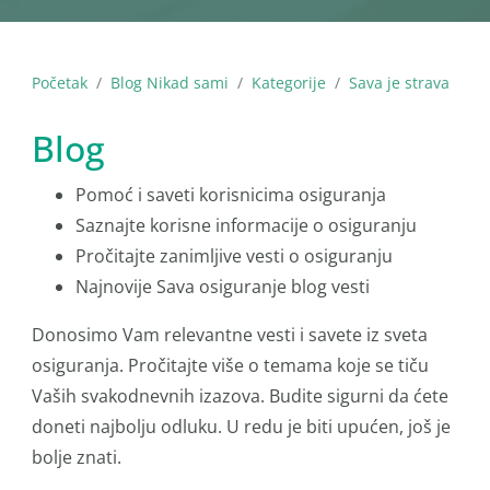
Početak
Blog Nikad sami
Kategorije
Sava je strava
Blog
Pomoć i saveti korisnicima osiguranja
Saznajte korisne informacije o osiguranju
Pročitajte zanimljive vesti o osiguranju
Najnovije Sava osiguranje blog vesti
Donosimo Vam relevantne vesti i savete iz sveta
osiguranja. Pročitajte više o temama koje se tiču
Vaših svakodnevnih izazova. Budite sigurni da ćete
doneti najbolju odluku. U redu je biti upućen, još je
bolje znati.