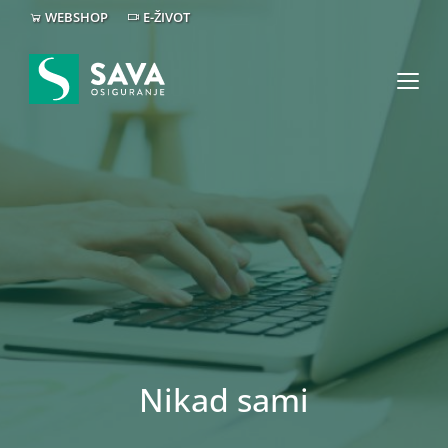
WEBSHOP
E-ŽIVOT
Nikad sami