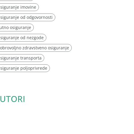
siguranje imovine
siguranje od odgovornosti
utno osiguranje
siguranje od nezgode
obrovoljno zdravstveno osiguranje
siguranje transporta
siguranje poljoprivrede
UTORI