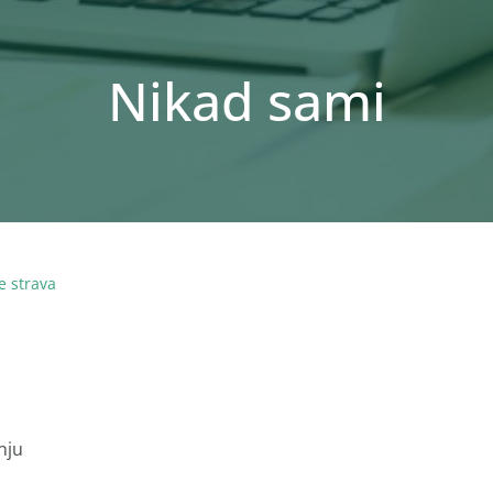
Nikad sami
e strava
nju