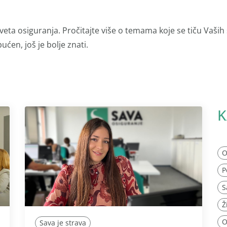
veta osiguranja. Pročitajte više o temama koje se tiču Vaših
ućen, još je bolje znati.
K
O
P
S
Ž
O
Sava je strava