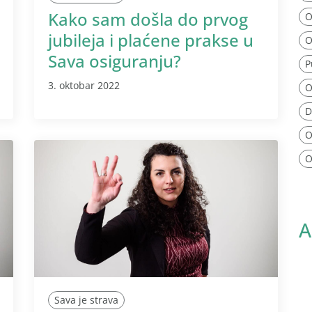
Kako sam došla do prvog
O
jubileja i plaćene prakse u
O
Sava osiguranju?
P
3. oktobar 2022
O
D
O
O
A
Sava je strava