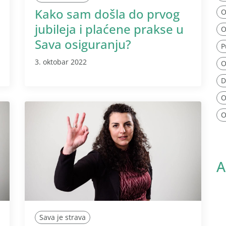
Kako sam došla do prvog
O
jubileja i plaćene prakse u
O
Sava osiguranju?
P
3. oktobar 2022
O
D
O
O
A
Sava je strava