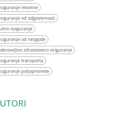
siguranje imovine
siguranje od odgovornosti
utno osiguranje
siguranje od nezgode
obrovoljno zdravstveno osiguranje
siguranje transporta
siguranje poljoprivrede
UTORI