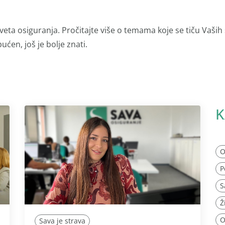
veta osiguranja. Pročitajte više o temama koje se tiču Vaših
ućen, još je bolje znati.
K
O
P
S
Ž
O
Sava je strava