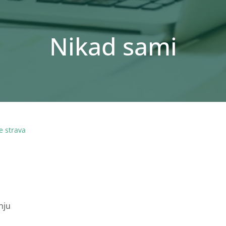
Nikad sami
e strava
nju