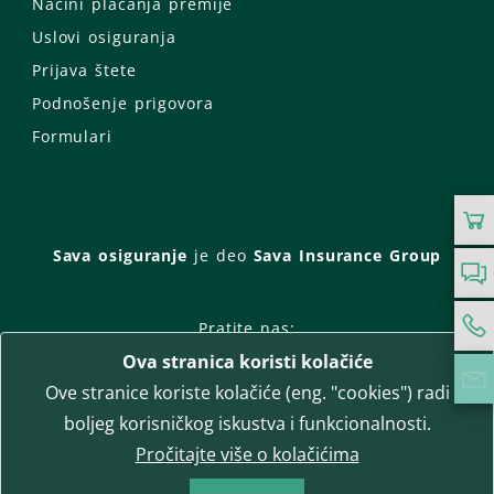
Načini plaćanja premije
Uslovi osiguranja
Prijava štete
Podnošenje prigovora
Formulari
Sava osiguranje
je deo
Sava Insurance Group
Pratite nas:
Ova stranica koristi kolačiće
Facebook
Instagram
Ove stranice koriste kolačiće (eng. "cookies") radi
LinkedIn
Twitter
YouTube
boljeg korisničkog iskustva i funkcionalnosti.
WhatsApp
Pročitajte više o kolačićima
T-media d.o.o.
| napredne komunikacije