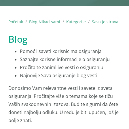
Početak
Blog Nikad sami
Kategorije
Sava je strava
Blog
Pomoć i saveti korisnicima osiguranja
Saznajte korisne informacije o osiguranju
Pročitajte zanimljive vesti o osiguranju
Najnovije Sava osiguranje blog vesti
Donosimo Vam relevantne vesti i savete iz sveta
osiguranja. Pročitajte više o temama koje se tiču
Vaših svakodnevnih izazova. Budite sigurni da ćete
doneti najbolju odluku. U redu je biti upućen, još je
bolje znati.