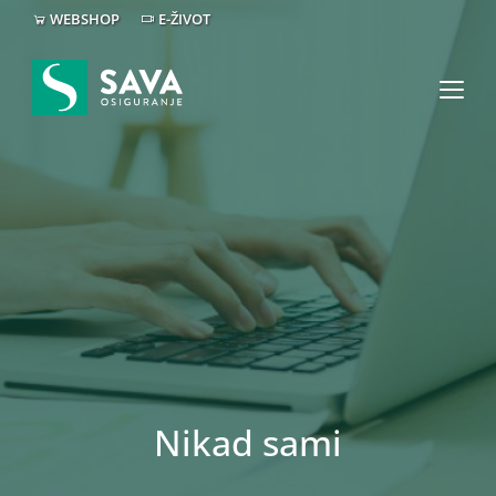
WEBSHOP
E-ŽIVOT
Nikad sami