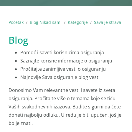
Početak
Blog Nikad sami
Kategorije
Sava je strava
Blog
Pomoć i saveti korisnicima osiguranja
Saznajte korisne informacije o osiguranju
Pročitajte zanimljive vesti o osiguranju
Najnovije Sava osiguranje blog vesti
Donosimo Vam relevantne vesti i savete iz sveta
osiguranja. Pročitajte više o temama koje se tiču
Vaših svakodnevnih izazova. Budite sigurni da ćete
doneti najbolju odluku. U redu je biti upućen, još je
bolje znati.