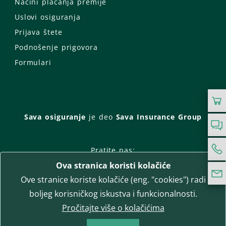
Načini plaćanja premije
Uslovi osiguranja
Prijava štete
Podnošenje prigovora
Formulari
Sava osiguranje
je deo
Sava Insurance Group
Pratite nas:
Ova stranica koristi kolačiće
Facebook
Instagram
Ove stranice koriste kolačiće (eng. "cookies") radi
LinkedIn
Twitter
YouTube
boljeg korisničkog iskustva i funkcionalnosti.
WhatsApp
Pročitajte više o kolačićima
T-media d.o.o.
| napredne komunikacije