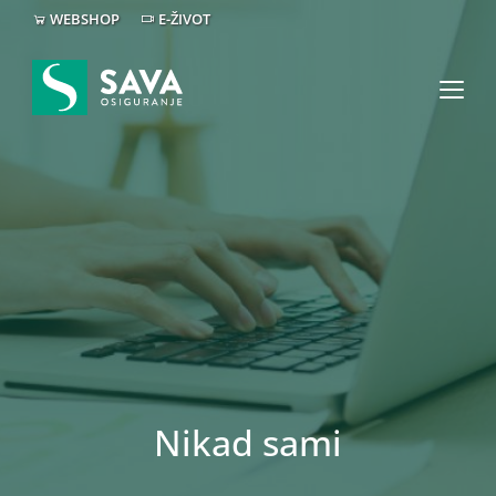
WEBSHOP
E-ŽIVOT
Nikad sami