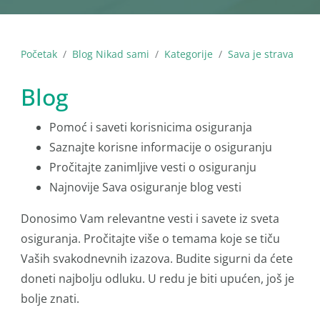
Početak
Blog Nikad sami
Kategorije
Sava je strava
Blog
Pomoć i saveti korisnicima osiguranja
Saznajte korisne informacije o osiguranju
Pročitajte zanimljive vesti o osiguranju
Najnovije Sava osiguranje blog vesti
Donosimo Vam relevantne vesti i savete iz sveta
osiguranja. Pročitajte više o temama koje se tiču
Vaših svakodnevnih izazova. Budite sigurni da ćete
doneti najbolju odluku. U redu je biti upućen, još je
bolje znati.