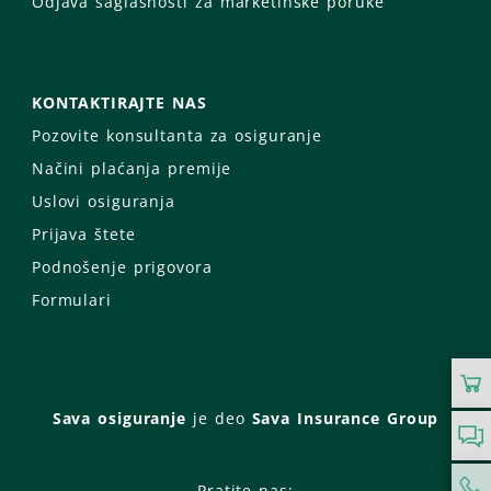
Odjava saglasnosti za marketinške poruke
KONTAKTIRAJTE NAS
Pozovite konsultanta za osiguranje
Načini plaćanja premije
Uslovi osiguranja
Prijava štete
Podnošenje prigovora
Formulari
Sava osiguranje
je deo
Sava Insurance Group
Pratite nas: