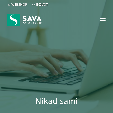
WEBSHOP
E-ŽIVOT
Nikad sami