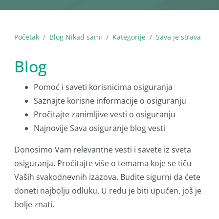
Početak
Blog Nikad sami
Kategorije
Sava je strava
Blog
Pomoć i saveti korisnicima osiguranja
Saznajte korisne informacije o osiguranju
Pročitajte zanimljive vesti o osiguranju
Najnovije Sava osiguranje blog vesti
Donosimo Vam relevantne vesti i savete iz sveta
osiguranja. Pročitajte više o temama koje se tiču
Vaših svakodnevnih izazova. Budite sigurni da ćete
doneti najbolju odluku. U redu je biti upućen, još je
bolje znati.