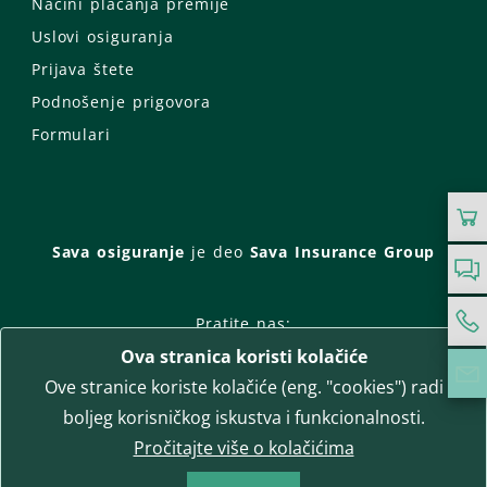
Načini plaćanja premije
Uslovi osiguranja
Prijava štete
Podnošenje prigovora
Formulari
Sava osiguranje
je deo
Sava Insurance Group
Pratite nas:
Ova stranica koristi kolačiće
Facebook
Instagram
Ove stranice koriste kolačiće (eng. "cookies") radi
LinkedIn
Twitter
YouTube
boljeg korisničkog iskustva i funkcionalnosti.
WhatsApp
Pročitajte više o kolačićima
T-media d.o.o.
| napredne komunikacije