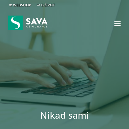
WEBSHOP
E-ŽIVOT
Nikad sami