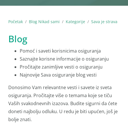
Početak
Blog Nikad sami
Kategorije
Sava je strava
Blog
Pomoć i saveti korisnicima osiguranja
Saznajte korisne informacije o osiguranju
Pročitajte zanimljive vesti o osiguranju
Najnovije Sava osiguranje blog vesti
Donosimo Vam relevantne vesti i savete iz sveta
osiguranja. Pročitajte više o temama koje se tiču
Vaših svakodnevnih izazova. Budite sigurni da ćete
doneti najbolju odluku. U redu je biti upućen, još je
bolje znati.