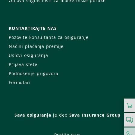
Odjava saglasnosti za marketinške poruke
KONTAKTIRAJTE NAS
Pozovite konsultanta za osiguranje
Načini plaćanja premije
Uslovi osiguranja
Prijava štete
Podnošenje prigovora
Formulari
Sava osiguranje
je deo
Sava Insurance Group
Pratite nas: