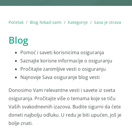
Početak
Blog Nikad sami
Kategorije
Sava je strava
Blog
Pomoć i saveti korisnicima osiguranja
Saznajte korisne informacije o osiguranju
Pročitajte zanimljive vesti o osiguranju
Najnovije Sava osiguranje blog vesti
Donosimo Vam relevantne vesti i savete iz sveta
osiguranja. Pročitajte više o temama koje se tiču
Vaših svakodnevnih izazova. Budite sigurni da ćete
doneti najbolju odluku. U redu je biti upućen, još je
bolje znati.