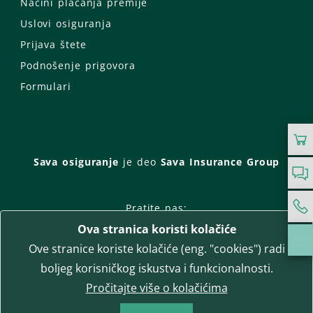
Načini plaćanja premije
Uslovi osiguranja
Prijava štete
Podnošenje prigovora
Formulari
Sava osiguranje
je deo
Sava Insurance Group
Pratite nas:
Ova stranica koristi kolačiće
Facebook
Instagram
Ove stranice koriste kolačiće (eng. "cookies") radi
LinkedIn
Twitter
YouTube
boljeg korisničkog iskustva i funkcionalnosti.
WhatsApp
Pročitajte više o kolačićima
T-media d.o.o.
| napredne komunikacije