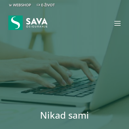
WEBSHOP
E-ŽIVOT
Nikad sami