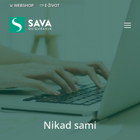
WEBSHOP
E-ŽIVOT
Nikad sami