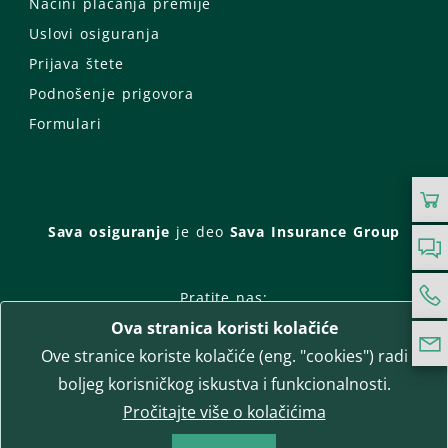
Načini plaćanja premije
Uslovi osiguranja
Prijava štete
Podnošenje prigovora
Formulari
Sava osiguranje
je deo
Sava Insurance Group
Pratite nas:
Ova stranica koristi kolačiće
Facebook
Instagram
Ove stranice koriste kolačiće (eng. "cookies") radi
LinkedIn
Twitter
YouTube
boljeg korisničkog iskustva i funkcionalnosti.
WhatsApp
Pročitajte više o kolačićima
T-media d.o.o.
| napredne komunikacije