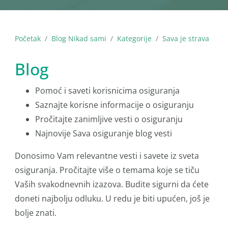
Početak
Blog Nikad sami
Kategorije
Sava je strava
Blog
Pomoć i saveti korisnicima osiguranja
Saznajte korisne informacije o osiguranju
Pročitajte zanimljive vesti o osiguranju
Najnovije Sava osiguranje blog vesti
Donosimo Vam relevantne vesti i savete iz sveta
osiguranja. Pročitajte više o temama koje se tiču
Vaših svakodnevnih izazova. Budite sigurni da ćete
doneti najbolju odluku. U redu je biti upućen, još je
bolje znati.