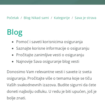
Početak
Blog Nikad sami
Kategorije
Sava je strava
Blog
Pomoć i saveti korisnicima osiguranja
Saznajte korisne informacije o osiguranju
Pročitajte zanimljive vesti o osiguranju
Najnovije Sava osiguranje blog vesti
Donosimo Vam relevantne vesti i savete iz sveta
osiguranja. Pročitajte više o temama koje se tiču
Vaših svakodnevnih izazova. Budite sigurni da ćete
doneti najbolju odluku. U redu je biti upućen, još je
bolje znati.