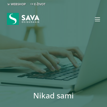
WEBSHOP
E-ŽIVOT
Nikad sami