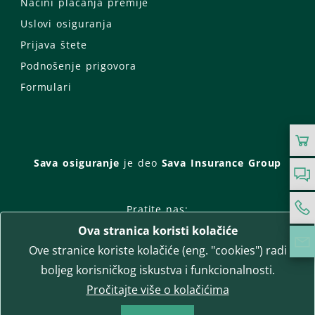
Načini plaćanja premije
Uslovi osiguranja
Prijava štete
Podnošenje prigovora
Formulari
Sava osiguranje
je deo
Sava Insurance Group
Pratite nas:
Ova stranica koristi kolačiće
Facebook
Instagram
Ove stranice koriste kolačiće (eng. "cookies") radi
LinkedIn
Twitter
YouTube
boljeg korisničkog iskustva i funkcionalnosti.
WhatsApp
Pročitajte više o kolačićima
T-media d.o.o.
| napredne komunikacije