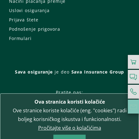
Načini plaćanja premije
Uslovi osiguranja
Prijava štete
Podnošenje prigovora
Formulari
Sava osiguranje
je deo
Sava Insurance Group
Pratite nas:
Ova stranica koristi kolačiće
Facebook
Instagram
Ove stranice koriste kolačiće (eng. "cookies") radi
LinkedIn
Twitter
YouTube
boljeg korisničkog iskustva i funkcionalnosti.
WhatsApp
Pročitajte više o kolačićima
T-media d.o.o.
| napredne komunikacije