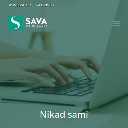
WEBSHOP
E-ŽIVOT
Nikad sami