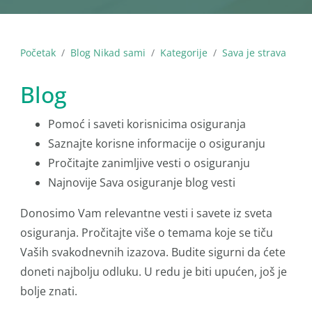
Početak
Blog Nikad sami
Kategorije
Sava je strava
Blog
Pomoć i saveti korisnicima osiguranja
Saznajte korisne informacije o osiguranju
Pročitajte zanimljive vesti o osiguranju
Najnovije Sava osiguranje blog vesti
Donosimo Vam relevantne vesti i savete iz sveta
osiguranja. Pročitajte više o temama koje se tiču
Vaših svakodnevnih izazova. Budite sigurni da ćete
doneti najbolju odluku. U redu je biti upućen, još je
bolje znati.