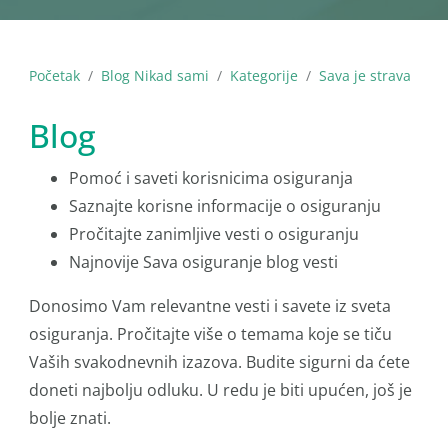
Početak
Blog Nikad sami
Kategorije
Sava je strava
Blog
Pomoć i saveti korisnicima osiguranja
Saznajte korisne informacije o osiguranju
Pročitajte zanimljive vesti o osiguranju
Najnovije Sava osiguranje blog vesti
Donosimo Vam relevantne vesti i savete iz sveta
osiguranja. Pročitajte više o temama koje se tiču
Vaših svakodnevnih izazova. Budite sigurni da ćete
doneti najbolju odluku. U redu je biti upućen, još je
bolje znati.