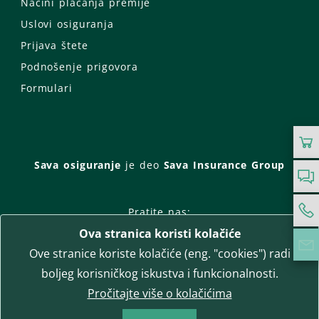
Načini plaćanja premije
Uslovi osiguranja
Prijava štete
Podnošenje prigovora
Formulari
Sava osiguranje
je deo
Sava Insurance Group
Pratite nas:
Ova stranica koristi kolačiće
Facebook
Instagram
Ove stranice koriste kolačiće (eng. "cookies") radi
LinkedIn
Twitter
YouTube
boljeg korisničkog iskustva i funkcionalnosti.
WhatsApp
Pročitajte više o kolačićima
T-media d.o.o.
| napredne komunikacije