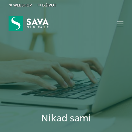
WEBSHOP
E-ŽIVOT
Nikad sami