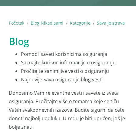
Početak
Blog Nikad sami
Kategorije
Sava je strava
Blog
Pomoć i saveti korisnicima osiguranja
Saznajte korisne informacije o osiguranju
Pročitajte zanimljive vesti o osiguranju
Najnovije Sava osiguranje blog vesti
Donosimo Vam relevantne vesti i savete iz sveta
osiguranja. Pročitajte više o temama koje se tiču
Vaših svakodnevnih izazova. Budite sigurni da ćete
doneti najbolju odluku. U redu je biti upućen, još je
bolje znati.