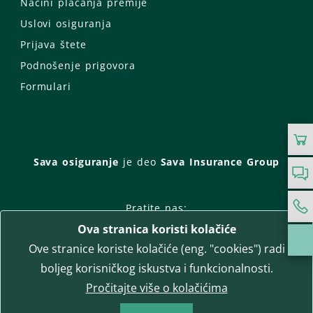
Načini plaćanja premije
Uslovi osiguranja
Prijava štete
Podnošenje prigovora
Formulari
Sava osiguranje
je deo
Sava Insurance Group
Pratite nas:
Ova stranica koristi kolačiće
Facebook
Instagram
Ove stranice koriste kolačiće (eng. "cookies") radi
LinkedIn
Twitter
YouTube
boljeg korisničkog iskustva i funkcionalnosti.
WhatsApp
Pročitajte više o kolačićima
T-media d.o.o.
| napredne komunikacije