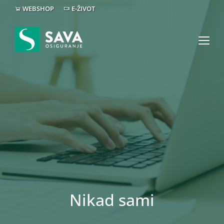
WEBSHOP
E-ŽIVOT
Nikad sami