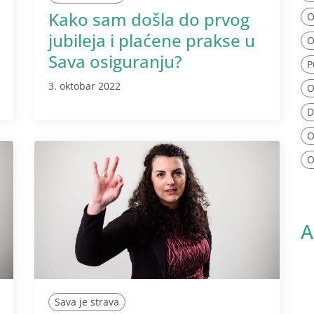
Kako sam došla do prvog
O
jubileja i plaćene prakse u
O
Sava osiguranju?
P
3. oktobar 2022
O
D
O
O
A
Sava je strava