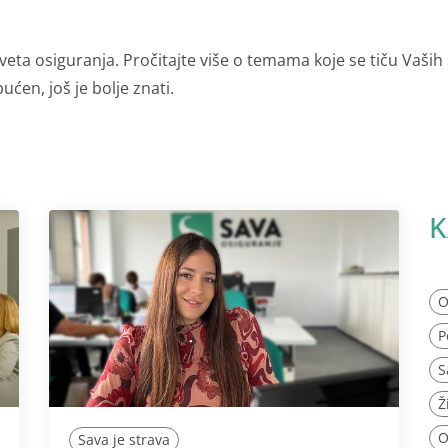
veta osiguranja. Pročitajte više o temama koje se tiču Vaših
ućen, još je bolje znati.
K
O
P
S
Ž
O
Sava je strava