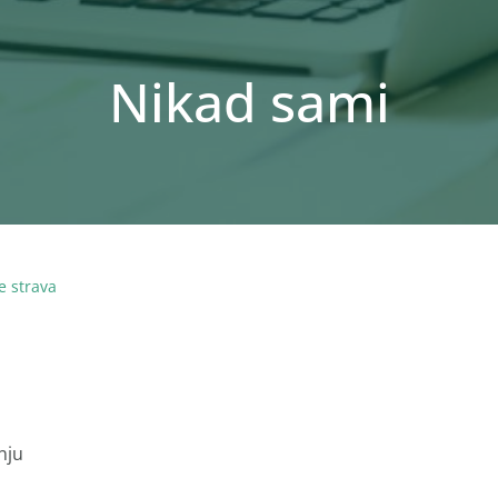
Nikad sami
e strava
nju