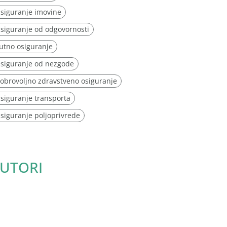
siguranje imovine
siguranje od odgovornosti
utno osiguranje
siguranje od nezgode
obrovoljno zdravstveno osiguranje
siguranje transporta
siguranje poljoprivrede
UTORI