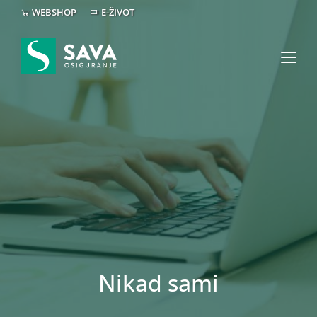
WEBSHOP
E-ŽIVOT
Nikad sami