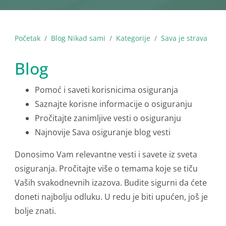
Početak
Blog Nikad sami
Kategorije
Sava je strava
Blog
Pomoć i saveti korisnicima osiguranja
Saznajte korisne informacije o osiguranju
Pročitajte zanimljive vesti o osiguranju
Najnovije Sava osiguranje blog vesti
Donosimo Vam relevantne vesti i savete iz sveta
osiguranja. Pročitajte više o temama koje se tiču
Vaših svakodnevnih izazova. Budite sigurni da ćete
doneti najbolju odluku. U redu je biti upućen, još je
bolje znati.