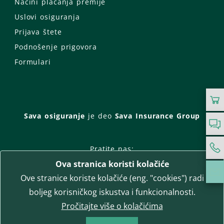
Načini plaćanja premije
Uslovi osiguranja
Prijava štete
Podnošenje prigovora
Formulari
Sava osiguranje
je deo
Sava Insurance Group
Pratite nas:
Ova stranica koristi kolačiće
Facebook
Instagram
Ove stranice koriste kolačiće (eng. "cookies") radi
LinkedIn
Twitter
YouTube
boljeg korisničkog iskustva i funkcionalnosti.
WhatsApp
Pročitajte više o kolačićima
T-media d.o.o.
| napredne komunikacije