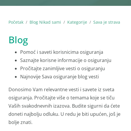
Početak
Blog Nikad sami
Kategorije
Sava je strava
Blog
Pomoć i saveti korisnicima osiguranja
Saznajte korisne informacije o osiguranju
Pročitajte zanimljive vesti o osiguranju
Najnovije Sava osiguranje blog vesti
Donosimo Vam relevantne vesti i savete iz sveta
osiguranja. Pročitajte više o temama koje se tiču
Vaših svakodnevnih izazova. Budite sigurni da ćete
doneti najbolju odluku. U redu je biti upućen, još je
bolje znati.