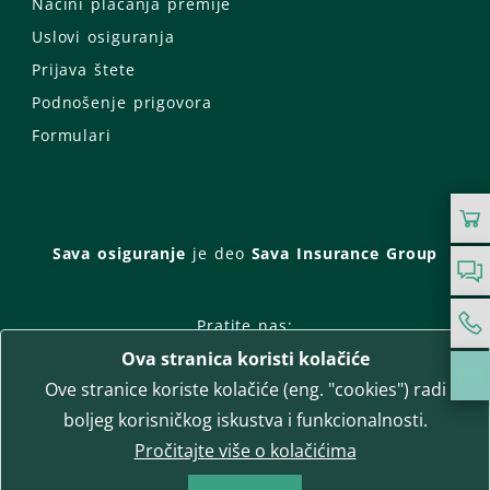
Načini plaćanja premije
Uslovi osiguranja
Prijava štete
Podnošenje prigovora
Formulari
Sava osiguranje
je deo
Sava Insurance Group
Pratite nas:
Ova stranica koristi kolačiće
Facebook
Instagram
Ove stranice koriste kolačiće (eng. "cookies") radi
LinkedIn
Twitter
YouTube
boljeg korisničkog iskustva i funkcionalnosti.
WhatsApp
Pročitajte više o kolačićima
T-media d.o.o.
| napredne komunikacije