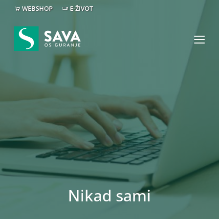
WEBSHOP
E-ŽIVOT
Nikad sami