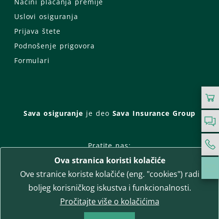
Načini plaćanja premije
Uslovi osiguranja
Prijava štete
Podnošenje prigovora
Formulari
Sava osiguranje
je deo
Sava Insurance Group
Pratite nas:
Ova stranica koristi kolačiće
Facebook
Instagram
Ove stranice koriste kolačiće (eng. "cookies") radi
LinkedIn
Twitter
YouTube
boljeg korisničkog iskustva i funkcionalnosti.
WhatsApp
Pročitajte više o kolačićima
T-media d.o.o.
| napredne komunikacije