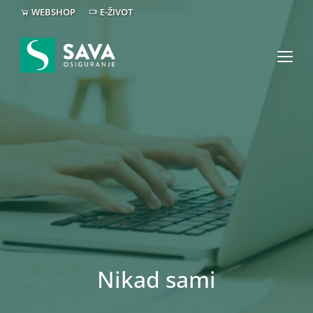
WEBSHOP
E-ŽIVOT
Nikad sami