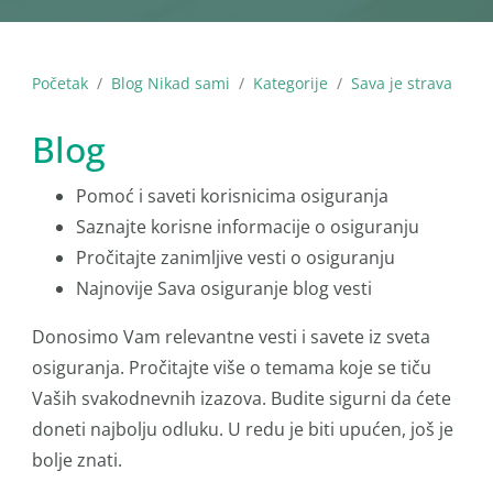
Početak
Blog Nikad sami
Kategorije
Sava je strava
Blog
Pomoć i saveti korisnicima osiguranja
Saznajte korisne informacije o osiguranju
Pročitajte zanimljive vesti o osiguranju
Najnovije Sava osiguranje blog vesti
Donosimo Vam relevantne vesti i savete iz sveta
osiguranja. Pročitajte više o temama koje se tiču
Vaših svakodnevnih izazova. Budite sigurni da ćete
doneti najbolju odluku. U redu je biti upućen, još je
bolje znati.