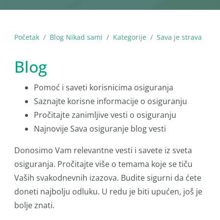
Početak
Blog Nikad sami
Kategorije
Sava je strava
Blog
Pomoć i saveti korisnicima osiguranja
Saznajte korisne informacije o osiguranju
Pročitajte zanimljive vesti o osiguranju
Najnovije Sava osiguranje blog vesti
Donosimo Vam relevantne vesti i savete iz sveta
osiguranja. Pročitajte više o temama koje se tiču
Vaših svakodnevnih izazova. Budite sigurni da ćete
doneti najbolju odluku. U redu je biti upućen, još je
bolje znati.