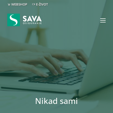
WEBSHOP
E-ŽIVOT
Nikad sami