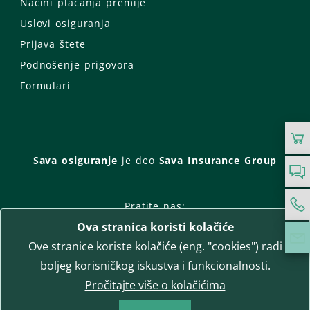
Načini plaćanja premije
Uslovi osiguranja
Prijava štete
Podnošenje prigovora
Formulari
Sava osiguranje
je deo
Sava Insurance Group
Pratite nas:
Ova stranica koristi kolačiće
Facebook
Instagram
Ove stranice koriste kolačiće (eng. "cookies") radi
LinkedIn
Twitter
YouTube
boljeg korisničkog iskustva i funkcionalnosti.
WhatsApp
Pročitajte više o kolačićima
T-media d.o.o.
| napredne komunikacije