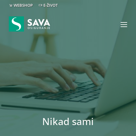
WEBSHOP
E-ŽIVOT
Nikad sami