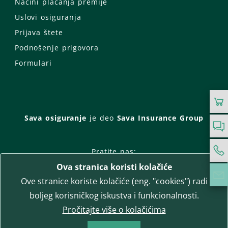
Načini plaćanja premije
Uslovi osiguranja
Prijava štete
Podnošenje prigovora
Formulari
Sava osiguranje
je deo
Sava Insurance Group
Pratite nas:
Ova stranica koristi kolačiće
Facebook
Instagram
Ove stranice koriste kolačiće (eng. "cookies") radi
LinkedIn
Twitter
YouTube
boljeg korisničkog iskustva i funkcionalnosti.
WhatsApp
Pročitajte više o kolačićima
T-media d.o.o.
| napredne komunikacije