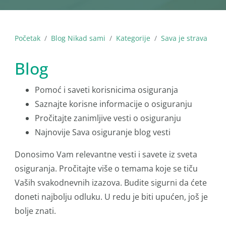
Početak
Blog Nikad sami
Kategorije
Sava je strava
Blog
Pomoć i saveti korisnicima osiguranja
Saznajte korisne informacije o osiguranju
Pročitajte zanimljive vesti o osiguranju
Najnovije Sava osiguranje blog vesti
Donosimo Vam relevantne vesti i savete iz sveta
osiguranja. Pročitajte više o temama koje se tiču
Vaših svakodnevnih izazova. Budite sigurni da ćete
doneti najbolju odluku. U redu je biti upućen, još je
bolje znati.