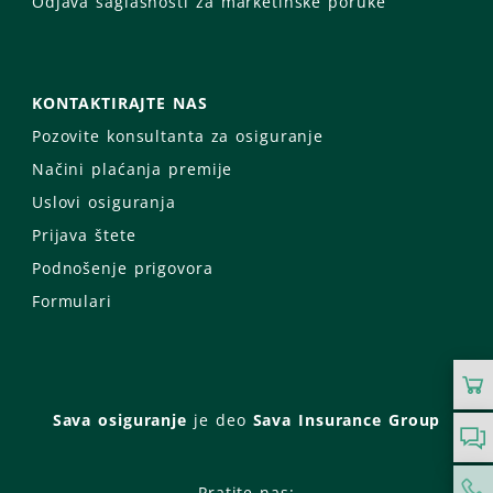
Odjava saglasnosti za marketinške poruke
KONTAKTIRAJTE NAS
Pozovite konsultanta za osiguranje
Načini plaćanja premije
Uslovi osiguranja
Prijava štete
Podnošenje prigovora
Formulari
Sava osiguranje
je deo
Sava Insurance Group
Pratite nas: