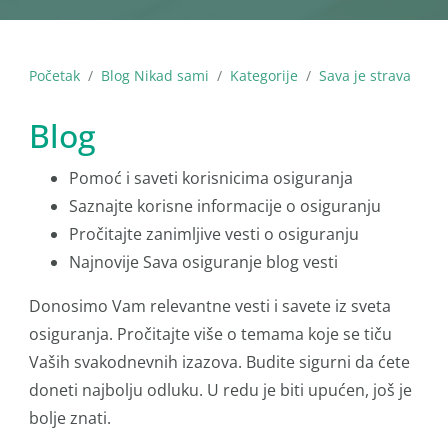
Početak
Blog Nikad sami
Kategorije
Sava je strava
Blog
Pomoć i saveti korisnicima osiguranja
Saznajte korisne informacije o osiguranju
Pročitajte zanimljive vesti o osiguranju
Najnovije Sava osiguranje blog vesti
Donosimo Vam relevantne vesti i savete iz sveta
osiguranja. Pročitajte više o temama koje se tiču
Vaših svakodnevnih izazova. Budite sigurni da ćete
doneti najbolju odluku. U redu je biti upućen, još je
bolje znati.