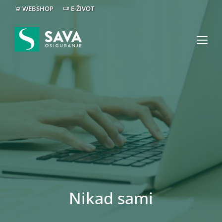
WEBSHOP
E-ŽIVOT
Nikad sami