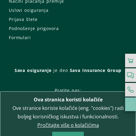
Načini plaćanja premije
Uslovi osiguranja
Prijava štete
Podnošenje prigovora
Formulari
Sava osiguranje
je deo
Sava Insurance Group
Pratite nas:
Ova stranica koristi kolačiće
Facebook
Instagram
Ove stranice koriste kolačiće (eng. "cookies") radi
LinkedIn
Twitter
YouTube
boljeg korisničkog iskustva i funkcionalnosti.
WhatsApp
Pročitajte više o kolačićima
T-media d.o.o.
| napredne komunikacije