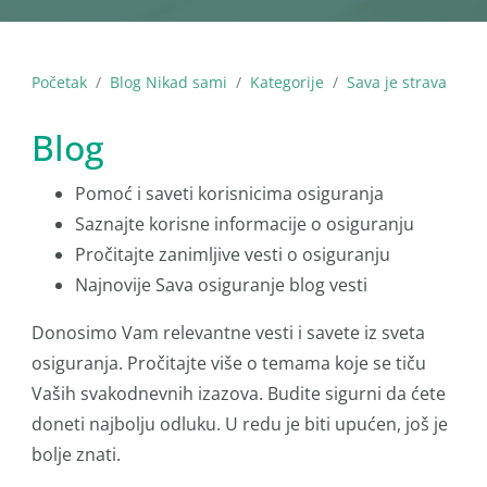
Početak
Blog Nikad sami
Kategorije
Sava je strava
Blog
Pomoć i saveti korisnicima osiguranja
Saznajte korisne informacije o osiguranju
Pročitajte zanimljive vesti o osiguranju
Najnovije Sava osiguranje blog vesti
Donosimo Vam relevantne vesti i savete iz sveta
osiguranja. Pročitajte više o temama koje se tiču
Vaših svakodnevnih izazova. Budite sigurni da ćete
doneti najbolju odluku. U redu je biti upućen, još je
bolje znati.