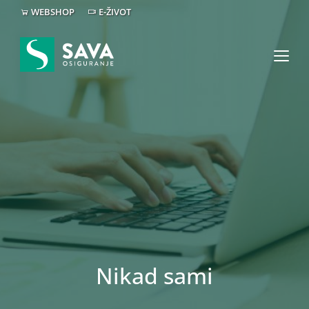
WEBSHOP
E-ŽIVOT
Nikad sami