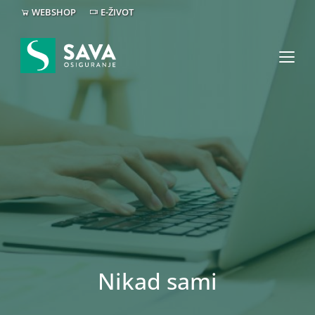
WEBSHOP
E-ŽIVOT
Nikad sami