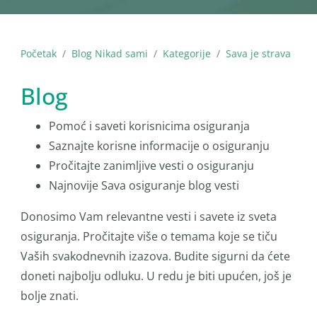
Početak
Blog Nikad sami
Kategorije
Sava je strava
Blog
Pomoć i saveti korisnicima osiguranja
Saznajte korisne informacije o osiguranju
Pročitajte zanimljive vesti o osiguranju
Najnovije Sava osiguranje blog vesti
Donosimo Vam relevantne vesti i savete iz sveta
osiguranja. Pročitajte više o temama koje se tiču
Vaših svakodnevnih izazova. Budite sigurni da ćete
doneti najbolju odluku. U redu je biti upućen, još je
bolje znati.