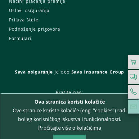
Načini plaćanja premije
Uslovi osiguranja
Prijava štete
Podnošenje prigovora
Formulari
Sava osiguranje
je deo
Sava Insurance Group
Pratite nas:
Ova stranica koristi kolačiće
Facebook
Instagram
Ove stranice koriste kolačiće (eng. "cookies") radi
LinkedIn
Twitter
YouTube
boljeg korisničkog iskustva i funkcionalnosti.
WhatsApp
Pročitajte više o kolačićima
T-media d.o.o.
| napredne komunikacije