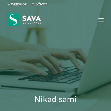
WEBSHOP
E-ŽIVOT
Nikad sami