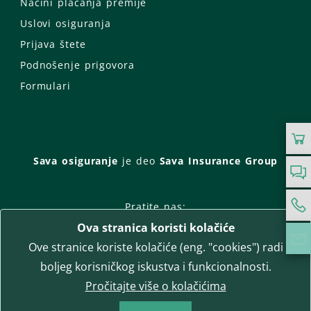
Načini plaćanja premije
Uslovi osiguranja
Prijava štete
Podnošenje prigovora
Formulari
Sava osiguranje
je deo
Sava Insurance Group
Pratite nas:
Ova stranica koristi kolačiće
Facebook
Instagram
Ove stranice koriste kolačiće (eng. "cookies") radi
LinkedIn
Twitter
YouTube
boljeg korisničkog iskustva i funkcionalnosti.
WhatsApp
Pročitajte više o kolačićima
T-media d.o.o.
| napredne komunikacije