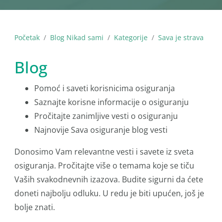
Početak
Blog Nikad sami
Kategorije
Sava je strava
Blog
Pomoć i saveti korisnicima osiguranja
Saznajte korisne informacije o osiguranju
Pročitajte zanimljive vesti o osiguranju
Najnovije Sava osiguranje blog vesti
Donosimo Vam relevantne vesti i savete iz sveta
osiguranja. Pročitajte više o temama koje se tiču
Vaših svakodnevnih izazova. Budite sigurni da ćete
doneti najbolju odluku. U redu je biti upućen, još je
bolje znati.