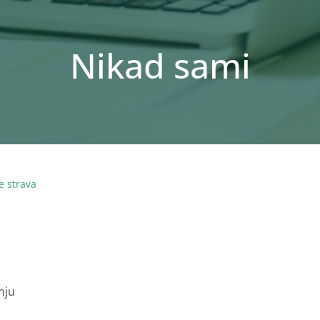
Nikad sami
e strava
nju