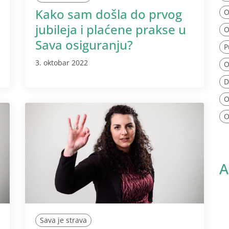
Kako sam došla do prvog
O
jubileja i plaćene prakse u
O
Sava osiguranju?
P
3. oktobar 2022
O
D
O
O
A
Sava je strava