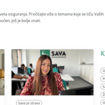
veta osiguranja. Pročitajte više o temama koje se tiču Vaših
ućen, još je bolje znati.
K
O
P
S
Ž
O
Sava je strava