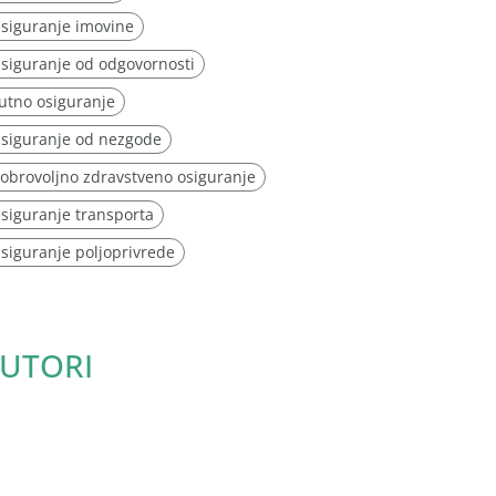
siguranje imovine
siguranje od odgovornosti
utno osiguranje
siguranje od nezgode
obrovoljno zdravstveno osiguranje
siguranje transporta
siguranje poljoprivrede
UTORI