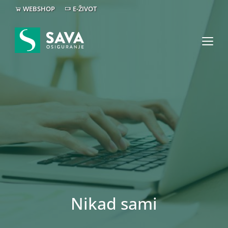
WEBSHOP
E-ŽIVOT
Nikad sami