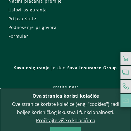
Načini plaćanja premije
Uslovi osiguranja
Prijava štete
Podnošenje prigovora
Formulari
Sava osiguranje
je deo
Sava Insurance Group
Pratite nas:
Ova stranica koristi kolačiće
Facebook
Instagram
Ove stranice koriste kolačiće (eng. "cookies") radi
LinkedIn
Twitter
YouTube
boljeg korisničkog iskustva i funkcionalnosti.
WhatsApp
Pročitajte više o kolačićima
T-media d.o.o.
| napredne komunikacije