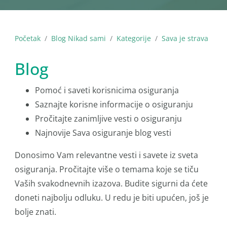
Početak
Blog Nikad sami
Kategorije
Sava je strava
Blog
Pomoć i saveti korisnicima osiguranja
Saznajte korisne informacije o osiguranju
Pročitajte zanimljive vesti o osiguranju
Najnovije Sava osiguranje blog vesti
Donosimo Vam relevantne vesti i savete iz sveta
osiguranja. Pročitajte više o temama koje se tiču
Vaših svakodnevnih izazova. Budite sigurni da ćete
doneti najbolju odluku. U redu je biti upućen, još je
bolje znati.