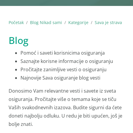
Početak
Blog Nikad sami
Kategorije
Sava je strava
Blog
Pomoć i saveti korisnicima osiguranja
Saznajte korisne informacije o osiguranju
Pročitajte zanimljive vesti o osiguranju
Najnovije Sava osiguranje blog vesti
Donosimo Vam relevantne vesti i savete iz sveta
osiguranja. Pročitajte više o temama koje se tiču
Vaših svakodnevnih izazova. Budite sigurni da ćete
doneti najbolju odluku. U redu je biti upućen, još je
bolje znati.