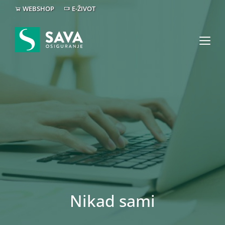
WEBSHOP
E-ŽIVOT
Nikad sami