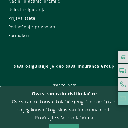
Načini plaćanja premije
Uslovi osiguranja
Prijava štete
Podnošenje prigovora
Formulari
Sava osiguranje
je deo
Sava Insurance Group
Pratite nas:
Ova stranica koristi kolačiće
Facebook
Instagram
Ove stranice koriste kolačiće (eng. "cookies") radi
LinkedIn
Twitter
YouTube
boljeg korisničkog iskustva i funkcionalnosti.
WhatsApp
Pročitajte više o kolačićima
T-media d.o.o.
| napredne komunikacije