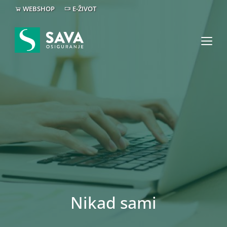
WEBSHOP
E-ŽIVOT
Nikad sami