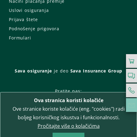
Načini plaćanja premije
Uslovi osiguranja
Prijava štete
Podnošenje prigovora
Formulari
Sava osiguranje
je deo
Sava Insurance Group
Pratite nas:
Ova stranica koristi kolačiće
Facebook
Instagram
Ove stranice koriste kolačiće (eng. "cookies") radi
LinkedIn
Twitter
YouTube
boljeg korisničkog iskustva i funkcionalnosti.
WhatsApp
Pročitajte više o kolačićima
T-media d.o.o.
| napredne komunikacije