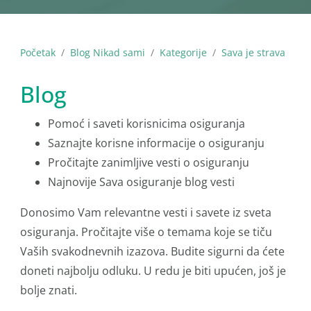
Početak
Blog Nikad sami
Kategorije
Sava je strava
Blog
Pomoć i saveti korisnicima osiguranja
Saznajte korisne informacije o osiguranju
Pročitajte zanimljive vesti o osiguranju
Najnovije Sava osiguranje blog vesti
Donosimo Vam relevantne vesti i savete iz sveta
osiguranja. Pročitajte više o temama koje se tiču
Vaših svakodnevnih izazova. Budite sigurni da ćete
doneti najbolju odluku. U redu je biti upućen, još je
bolje znati.