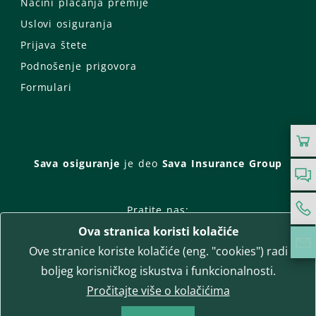
Načini plaćanja premije
Uslovi osiguranja
Prijava štete
Podnošenje prigovora
Formulari
Sava osiguranje
je deo
Sava Insurance Group
Pratite nas:
Ova stranica koristi kolačiće
Facebook
Instagram
Ove stranice koriste kolačiće (eng. "cookies") radi
LinkedIn
Twitter
YouTube
boljeg korisničkog iskustva i funkcionalnosti.
WhatsApp
Pročitajte više o kolačićima
T-media d.o.o.
| napredne komunikacije