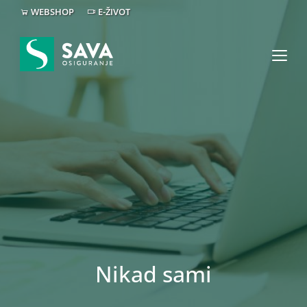
WEBSHOP
E-ŽIVOT
Nikad sami