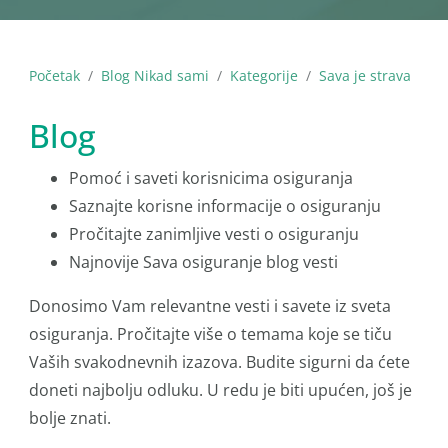
Početak
Blog Nikad sami
Kategorije
Sava je strava
Blog
Pomoć i saveti korisnicima osiguranja
Saznajte korisne informacije o osiguranju
Pročitajte zanimljive vesti o osiguranju
Najnovije Sava osiguranje blog vesti
Donosimo Vam relevantne vesti i savete iz sveta
osiguranja. Pročitajte više o temama koje se tiču
Vaših svakodnevnih izazova. Budite sigurni da ćete
doneti najbolju odluku. U redu je biti upućen, još je
bolje znati.