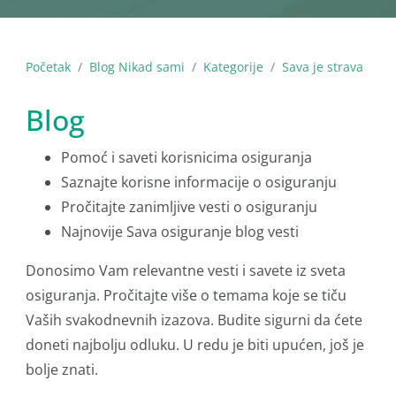
Početak
Blog Nikad sami
Kategorije
Sava je strava
Blog
Pomoć i saveti korisnicima osiguranja
Saznajte korisne informacije o osiguranju
Pročitajte zanimljive vesti o osiguranju
Najnovije Sava osiguranje blog vesti
Donosimo Vam relevantne vesti i savete iz sveta
osiguranja. Pročitajte više o temama koje se tiču
Vaših svakodnevnih izazova. Budite sigurni da ćete
doneti najbolju odluku. U redu je biti upućen, još je
bolje znati.