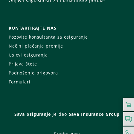
Odjava saglasnosti za marketinške poruke
KONTAKTIRAJTE NAS
Pozovite konsultanta za osiguranje
Načini plaćanja premije
Uslovi osiguranja
Prijava štete
Podnošenje prigovora
Formulari
Sava osiguranje
je deo
Sava Insurance Group
Pratite nas: