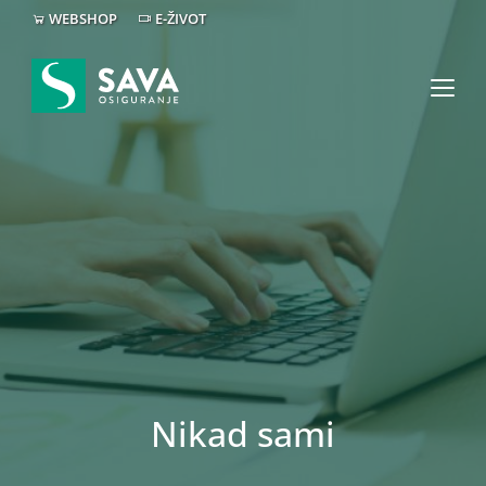
WEBSHOP
E-ŽIVOT
Nikad sami