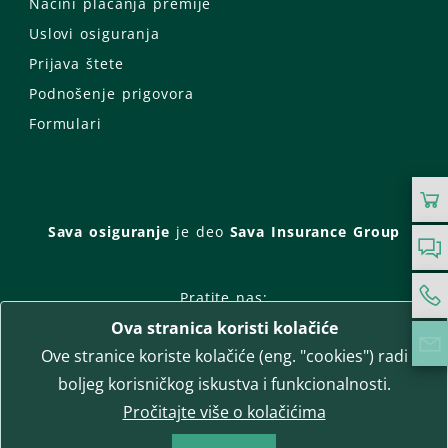
Načini plaćanja premije
Uslovi osiguranja
Prijava štete
Podnošenje prigovora
Formulari
Sava osiguranje
je deo
Sava Insurance Group
Pratite nas:
Ova stranica koristi kolačiće
Facebook
Instagram
Ove stranice koriste kolačiće (eng. "cookies") radi
LinkedIn
Twitter
YouTube
boljeg korisničkog iskustva i funkcionalnosti.
WhatsApp
Pročitajte više o kolačićima
T-media d.o.o.
| napredne komunikacije