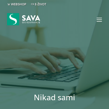
WEBSHOP
E-ŽIVOT
Nikad sami