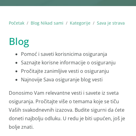
Početak
Blog Nikad sami
Kategorije
Sava je strava
Blog
Pomoć i saveti korisnicima osiguranja
Saznajte korisne informacije o osiguranju
Pročitajte zanimljive vesti o osiguranju
Najnovije Sava osiguranje blog vesti
Donosimo Vam relevantne vesti i savete iz sveta
osiguranja. Pročitajte više o temama koje se tiču
Vaših svakodnevnih izazova. Budite sigurni da ćete
doneti najbolju odluku. U redu je biti upućen, još je
bolje znati.