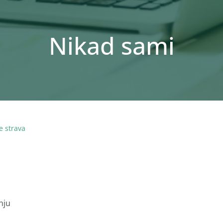
Nikad sami
e strava
nju