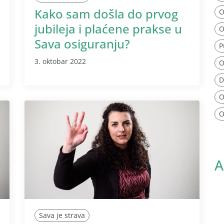
Kako sam došla do prvog
O
jubileja i plaćene prakse u
O
Sava osiguranju?
P
3. oktobar 2022
O
D
O
O
A
Sava je strava