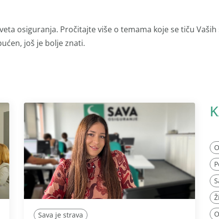
veta osiguranja. Pročitajte više o temama koje se tiču Vaših
ućen, još je bolje znati.
K
O
P
S
Ž
O
Sava je strava