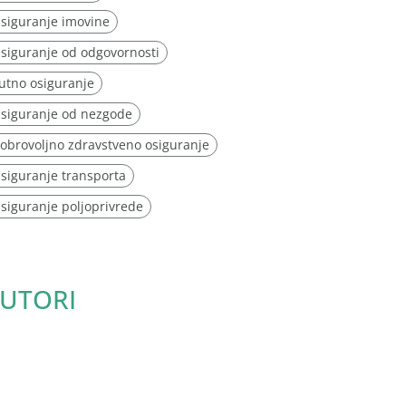
siguranje imovine
siguranje od odgovornosti
utno osiguranje
siguranje od nezgode
obrovoljno zdravstveno osiguranje
siguranje transporta
siguranje poljoprivrede
UTORI