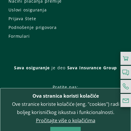
Načini plaćanja premije
Uslovi osiguranja
Prijava štete
Podnošenje prigovora
Formulari
Sava osiguranje
je deo
Sava Insurance Group
Pratite nas:
Ova stranica koristi kolačiće
Facebook
Instagram
Ove stranice koriste kolačiće (eng. "cookies") radi
LinkedIn
Twitter
YouTube
boljeg korisničkog iskustva i funkcionalnosti.
WhatsApp
Pročitajte više o kolačićima
T-media d.o.o.
| napredne komunikacije