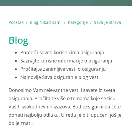
Početak
Blog Nikad sami
Kategorije
Sava je strava
Blog
Pomoć i saveti korisnicima osiguranja
Saznajte korisne informacije o osiguranju
Pročitajte zanimljive vesti o osiguranju
Najnovije Sava osiguranje blog vesti
Donosimo Vam relevantne vesti i savete iz sveta
osiguranja. Pročitajte više o temama koje se tiču
Vaših svakodnevnih izazova. Budite sigurni da ćete
doneti najbolju odluku. U redu je biti upućen, još je
bolje znati.