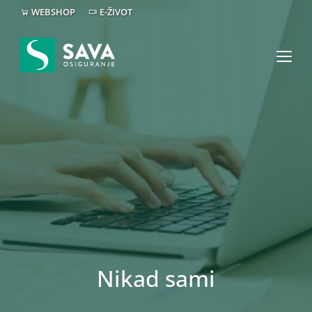
WEBSHOP
E-ŽIVOT
Nikad sami