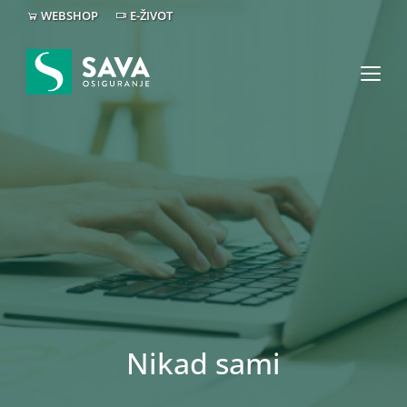
WEBSHOP
E-ŽIVOT
Nikad sami