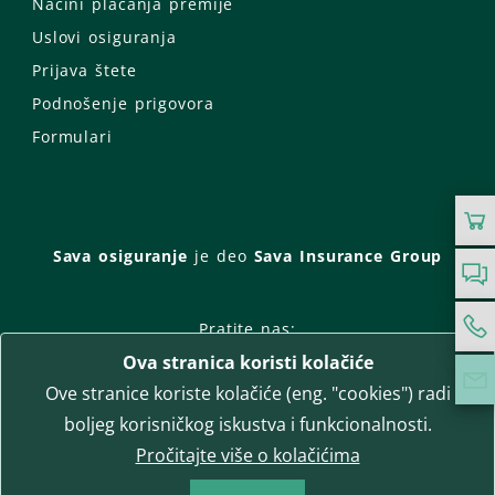
Načini plaćanja premije
Uslovi osiguranja
Prijava štete
Podnošenje prigovora
Formulari
Sava osiguranje
je deo
Sava Insurance Group
Pratite nas:
Ova stranica koristi kolačiće
Facebook
Instagram
Ove stranice koriste kolačiće (eng. "cookies") radi
LinkedIn
Twitter
YouTube
boljeg korisničkog iskustva i funkcionalnosti.
WhatsApp
Pročitajte više o kolačićima
T-media d.o.o.
| napredne komunikacije