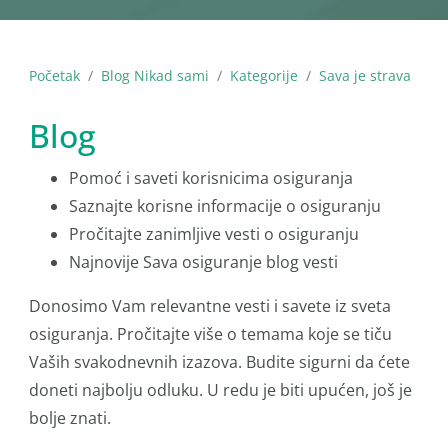
Početak
Blog Nikad sami
Kategorije
Sava je strava
Blog
Pomoć i saveti korisnicima osiguranja
Saznajte korisne informacije o osiguranju
Pročitajte zanimljive vesti o osiguranju
Najnovije Sava osiguranje blog vesti
Donosimo Vam relevantne vesti i savete iz sveta
osiguranja. Pročitajte više o temama koje se tiču
Vaših svakodnevnih izazova. Budite sigurni da ćete
doneti najbolju odluku. U redu je biti upućen, još je
bolje znati.