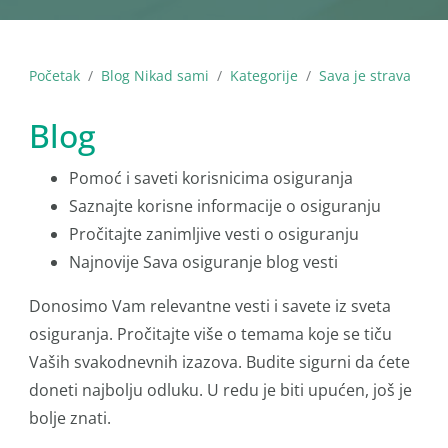
Početak
Blog Nikad sami
Kategorije
Sava je strava
Blog
Pomoć i saveti korisnicima osiguranja
Saznajte korisne informacije o osiguranju
Pročitajte zanimljive vesti o osiguranju
Najnovije Sava osiguranje blog vesti
Donosimo Vam relevantne vesti i savete iz sveta
osiguranja. Pročitajte više o temama koje se tiču
Vaših svakodnevnih izazova. Budite sigurni da ćete
doneti najbolju odluku. U redu je biti upućen, još je
bolje znati.