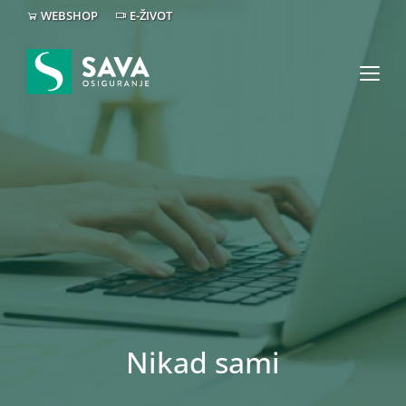
WEBSHOP
E-ŽIVOT
Nikad sami