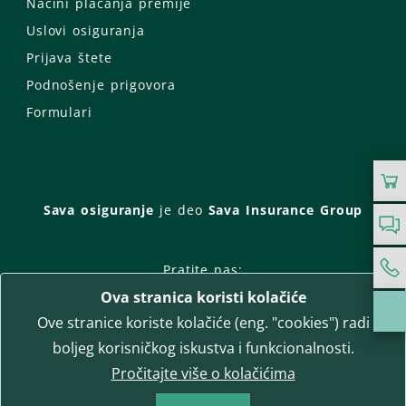
Načini plaćanja premije
Uslovi osiguranja
Prijava štete
Podnošenje prigovora
Formulari
Sava osiguranje
je deo
Sava Insurance Group
Pratite nas:
Ova stranica koristi kolačiće
Facebook
Instagram
Ove stranice koriste kolačiće (eng. "cookies") radi
LinkedIn
Twitter
YouTube
boljeg korisničkog iskustva i funkcionalnosti.
WhatsApp
Pročitajte više o kolačićima
T-media d.o.o.
| napredne komunikacije