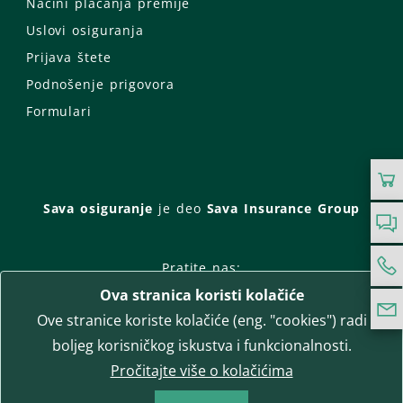
Načini plaćanja premije
Uslovi osiguranja
Prijava štete
Podnošenje prigovora
Formulari
Sava osiguranje
je deo
Sava Insurance Group
Pratite nas:
Ova stranica koristi kolačiće
Facebook
Instagram
Ove stranice koriste kolačiće (eng. "cookies") radi
LinkedIn
Twitter
YouTube
boljeg korisničkog iskustva i funkcionalnosti.
WhatsApp
Pročitajte više o kolačićima
T-media d.o.o.
| napredne komunikacije