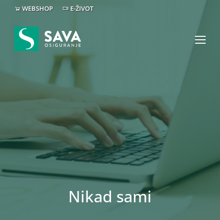
WEBSHOP
E-ŽIVOT
Nikad sami