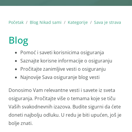
Početak
Blog Nikad sami
Kategorije
Sava je strava
Blog
Pomoć i saveti korisnicima osiguranja
Saznajte korisne informacije o osiguranju
Pročitajte zanimljive vesti o osiguranju
Najnovije Sava osiguranje blog vesti
Donosimo Vam relevantne vesti i savete iz sveta
osiguranja. Pročitajte više o temama koje se tiču
Vaših svakodnevnih izazova. Budite sigurni da ćete
doneti najbolju odluku. U redu je biti upućen, još je
bolje znati.