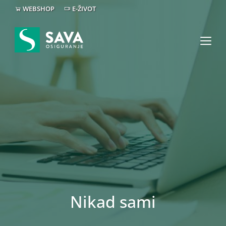
WEBSHOP
E-ŽIVOT
Nikad sami