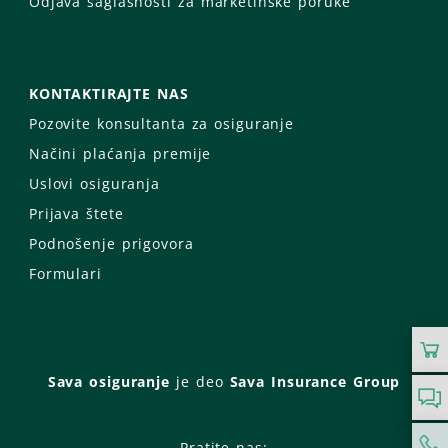
Odjava saglasnosti za marketinške poruke
KONTAKTIRAJTE NAS
Pozovite konsultanta za osiguranje
Načini plaćanja premije
Uslovi osiguranja
Prijava štete
Podnošenje prigovora
Formulari
Sava osiguranje
je deo
Sava Insurance Group
Pratite nas: