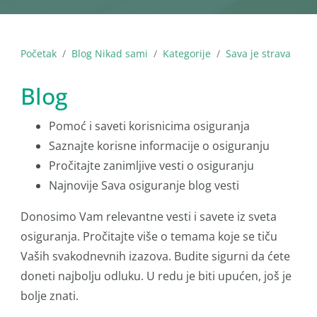
Početak
Blog Nikad sami
Kategorije
Sava je strava
Blog
Pomoć i saveti korisnicima osiguranja
Saznajte korisne informacije o osiguranju
Pročitajte zanimljive vesti o osiguranju
Najnovije Sava osiguranje blog vesti
Donosimo Vam relevantne vesti i savete iz sveta
osiguranja. Pročitajte više o temama koje se tiču
Vaših svakodnevnih izazova. Budite sigurni da ćete
doneti najbolju odluku. U redu je biti upućen, još je
bolje znati.