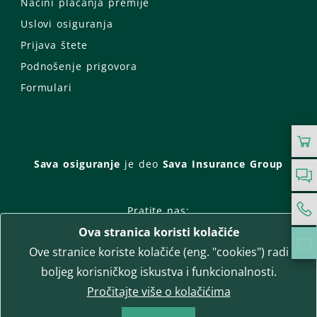
Načini plaćanja premije
Uslovi osiguranja
Prijava štete
Podnošenje prigovora
Formulari
Sava osiguranje
je deo
Sava Insurance Group
Pratite nas:
Ova stranica koristi kolačiće
Facebook
Instagram
Ove stranice koriste kolačiće (eng. "cookies") radi
LinkedIn
Twitter
YouTube
boljeg korisničkog iskustva i funkcionalnosti.
WhatsApp
Pročitajte više o kolačićima
T-media d.o.o.
| napredne komunikacije