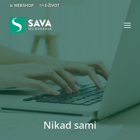
WEBSHOP
E-ŽIVOT
Nikad sami