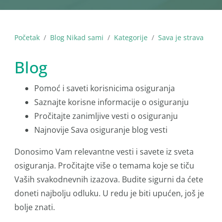
Početak
Blog Nikad sami
Kategorije
Sava je strava
Blog
Pomoć i saveti korisnicima osiguranja
Saznajte korisne informacije o osiguranju
Pročitajte zanimljive vesti o osiguranju
Najnovije Sava osiguranje blog vesti
Donosimo Vam relevantne vesti i savete iz sveta
osiguranja. Pročitajte više o temama koje se tiču
Vaših svakodnevnih izazova. Budite sigurni da ćete
doneti najbolju odluku. U redu je biti upućen, još je
bolje znati.