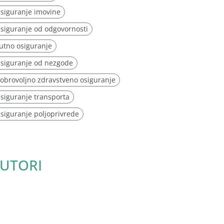
siguranje imovine
siguranje od odgovornosti
utno osiguranje
siguranje od nezgode
obrovoljno zdravstveno osiguranje
siguranje transporta
siguranje poljoprivrede
UTORI