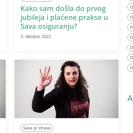
Kako sam došla do prvog
O
jubileja i plaćene prakse u
O
Sava osiguranju?
P
3. oktobar 2022
O
D
O
O
A
Sava je strava