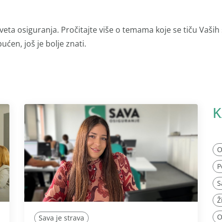
veta osiguranja. Pročitajte više o temama koje se tiču Vaših
ućen, još je bolje znati.
K
O
P
S
Ž
O
Sava je strava