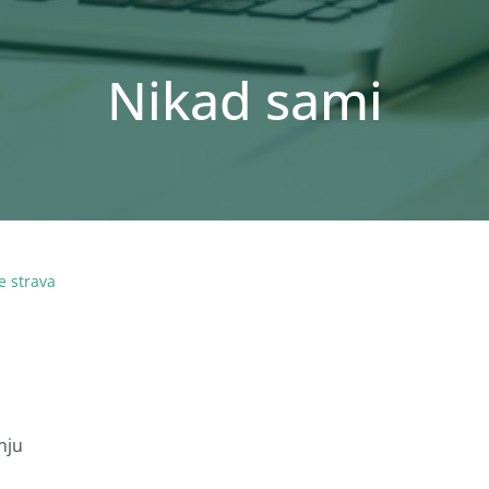
Nikad sami
e strava
nju