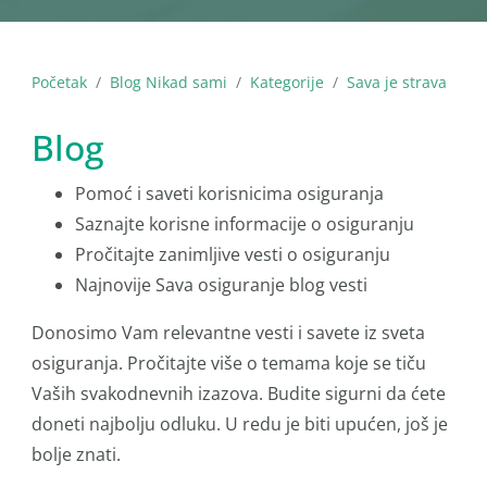
Početak
Blog Nikad sami
Kategorije
Sava je strava
Blog
Pomoć i saveti korisnicima osiguranja
Saznajte korisne informacije o osiguranju
Pročitajte zanimljive vesti o osiguranju
Najnovije Sava osiguranje blog vesti
Donosimo Vam relevantne vesti i savete iz sveta
osiguranja. Pročitajte više o temama koje se tiču
Vaših svakodnevnih izazova. Budite sigurni da ćete
doneti najbolju odluku. U redu je biti upućen, još je
bolje znati.