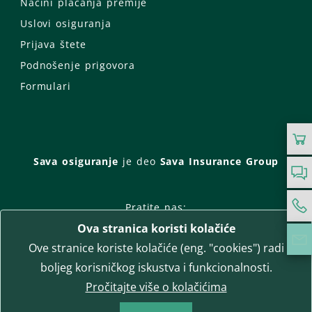
Načini plaćanja premije
Uslovi osiguranja
Prijava štete
Podnošenje prigovora
Formulari
Sava osiguranje
je deo
Sava Insurance Group
Pratite nas:
Ova stranica koristi kolačiće
Facebook
Instagram
Ove stranice koriste kolačiće (eng. "cookies") radi
LinkedIn
Twitter
YouTube
boljeg korisničkog iskustva i funkcionalnosti.
WhatsApp
Pročitajte više o kolačićima
T-media d.o.o.
| napredne komunikacije