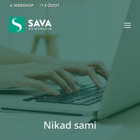
WEBSHOP
E-ŽIVOT
Nikad sami