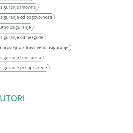
siguranje imovine
siguranje od odgovornosti
utno osiguranje
siguranje od nezgode
obrovoljno zdravstveno osiguranje
siguranje transporta
siguranje poljoprivrede
UTORI