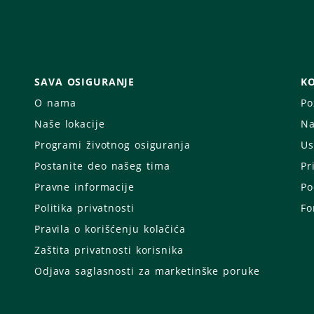
SAVA OSIGURANJE
KO
O nama
Po
Naše lokacije
Na
Programi životnog osiguranja
Us
Postanite deo našeg tima
Pr
Pravne informacije
Po
Politika privatnosti
Fo
Pravila o korišćenju kolačića
Zaštita privatnosti korisnika
Odjava saglasnosti za marketinške poruke