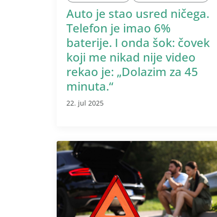
Auto je stao usred ničega.
Telefon je imao 6%
baterije. I onda šok: čovek
koji me nikad nije video
rekao je: „Dolazim za 45
minuta.“
22. jul 2025