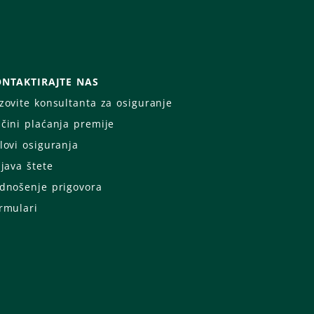
NTAKTIRAJTE NAS
zovite konsultanta za osiguranje
čini plaćanja premije
lovi osiguranja
ijava štete
dnošenje prigovora
rmulari