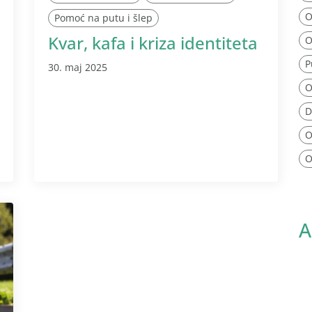
O
Pomoć na putu i šlep
Kvar, kafa i kriza identiteta
O
P
30. maj 2025
O
D
O
O
A