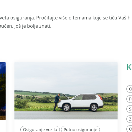
veta osiguranja. Pročitajte više o temama koje se tiču Vaših
ućen, još je bolje znati.
K
O
P
S
Ž
O
Osiguranje vozila
Putno osiguranje