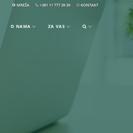
MREŽA
+381 11 777 39 39
KONTAKT
O NAMA
ZA VAS