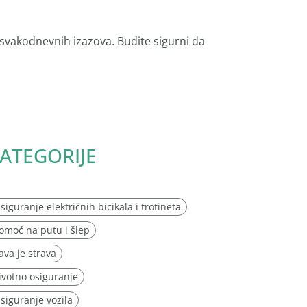
 svakodnevnih izazova. Budite sigurni da
ATEGORIJE
siguranje električnih bicikala i trotineta
omoć na putu i šlep
ava je strava
ivotno osiguranje
siguranje vozila