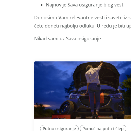
Najnovije Sava osiguranje blog vesti
Donosimo Vam relevantne vesti i savete iz s
ćete doneti najbolju odluku. U redu je biti up
Nikad sami uz Sava osiguranje.
Putno osiguranje
Pomoć na putu i šlep