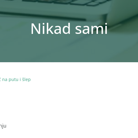
Nikad sami
 na putu i šlep
nju