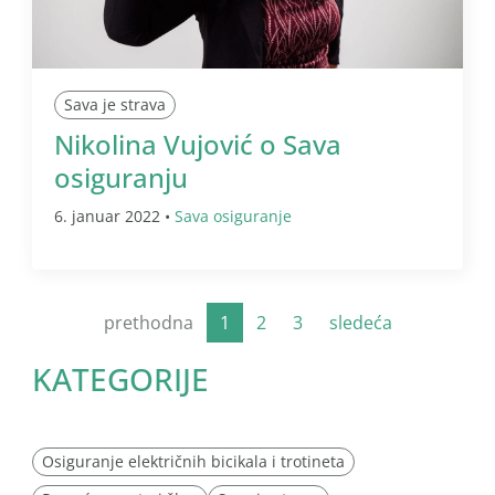
Sava je strava
Nikolina Vujović o Sava
osiguranju
6. januar 2022 •
Sava osiguranje
prethodna
1
2
3
sledeća
KATEGORIJE
Osiguranje električnih bicikala i trotineta