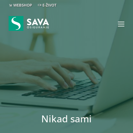
WEBSHOP
E-ŽIVOT
Nikad sami