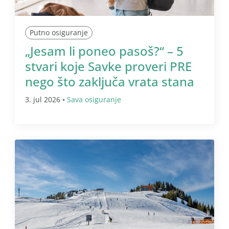
Putno osiguranje
„Jesam li poneo pasoš?“ – 5
stvari koje Savke proveri PRE
nego što zaključa vrata stana
3. jul 2026 •
Sava osiguranje