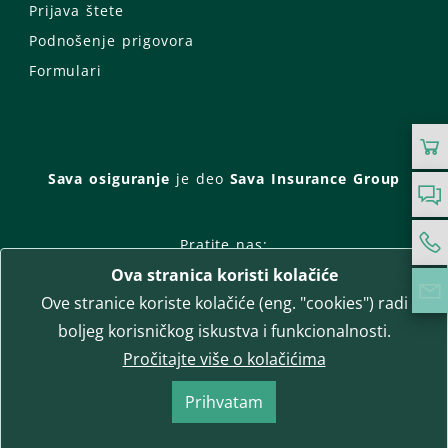
Prijava štete
Podnošenje prigovora
Formulari
Sava osiguranje
je deo
Sava Insurance Group
Pratite nas:
Ova stranica koristi kolačiće
Facebook
Instagram
Ove stranice koriste kolačiće (eng. "cookies") radi
LinkedIn
Twitter
YouTube
boljeg korisničkog iskustva i funkcionalnosti.
WhatsApp
Pročitajte više o kolačićima
T-media d.o.o.
| napredne komunikacije
Prihvatam