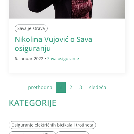
Sava je strava
Nikolina Vujović o Sava
osiguranju
6. januar 2022 •
Sava osiguranje
prethodna
1
2
3
sledeća
KATEGORIJE
Osiguranje električnih bicikala i trotineta