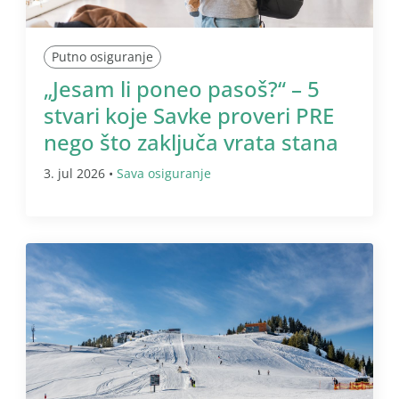
Putno osiguranje
„Jesam li poneo pasoš?“ – 5
stvari koje Savke proveri PRE
nego što zaključa vrata stana
3. jul 2026 •
Sava osiguranje