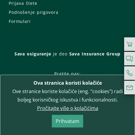
Prijava štete
Podnošenje prigovora
Formulari
Sava osiguranje
je deo
Sava Insurance Group
Pratite nas:
Ova stranica koristi kolačiće
Facebook
Instagram
Ove stranice koriste kolačiće (eng. "cookies") radi
LinkedIn
Twitter
YouTube
boljeg korisničkog iskustva i funkcionalnosti.
WhatsApp
Pročitajte više o kolačićima
T-media d.o.o.
| napredne komunikacije
Prihvatam