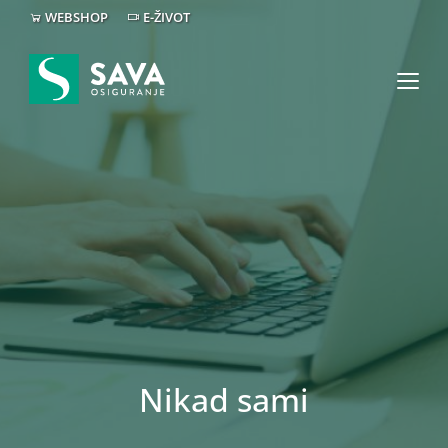
WEBSHOP
E-ŽIVOT
Nikad sami