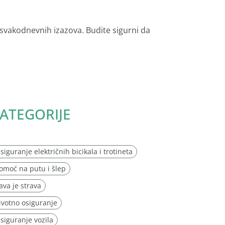
 svakodnevnih izazova. Budite sigurni da
ATEGORIJE
siguranje električnih bicikala i trotineta
omoć na putu i šlep
ava je strava
ivotno osiguranje
siguranje vozila