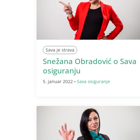
Sava je strava
Snežana Obradović o Sava
osiguranju
5. januar 2022 •
Sava osiguranje