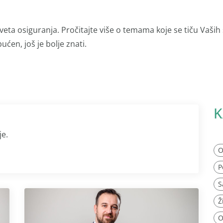
veta osiguranja. Pročitajte više o temama koje se tiču Vaših
ućen, još je bolje znati.
K
je.
O
P
S
Ž
O