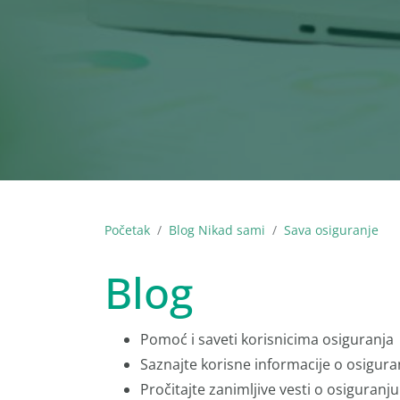
Početak
Blog Nikad sami
Sava osiguranje
Blog
Pomoć i saveti korisnicima osiguranja
Saznajte korisne informacije o osigura
Pročitajte zanimljive vesti o osiguranju