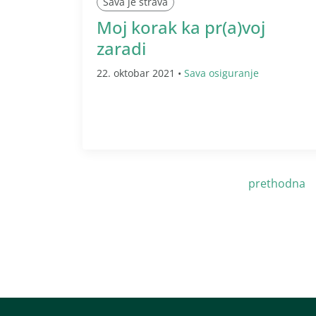
Sava je strava
Moj korak ka pr(a)voj
zaradi
22. oktobar 2021 •
Sava osiguranje
prethodna