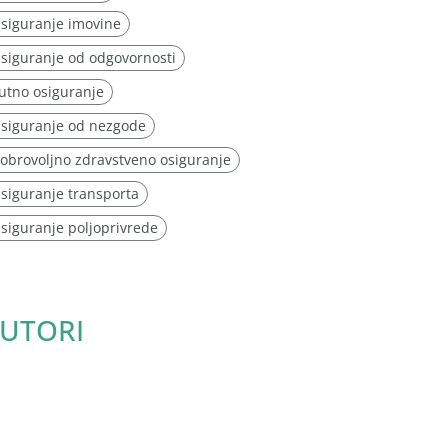
siguranje imovine
siguranje od odgovornosti
utno osiguranje
siguranje od nezgode
obrovoljno zdravstveno osiguranje
siguranje transporta
siguranje poljoprivrede
UTORI