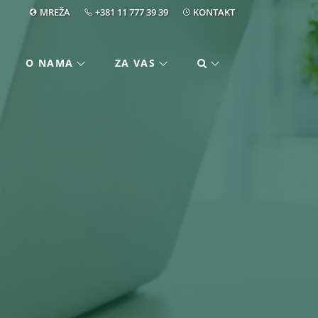
MREŽA
+381 11 777 39 39
KONTAKT
O NAMA
ZA VAS