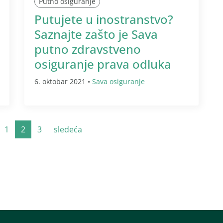
Putno osiguranje
Putujete u inostranstvo?
Saznajte zašto je Sava
putno zdravstveno
osiguranje prava odluka
6. oktobar 2021 •
Sava osiguranje
1
2
3
sledeća