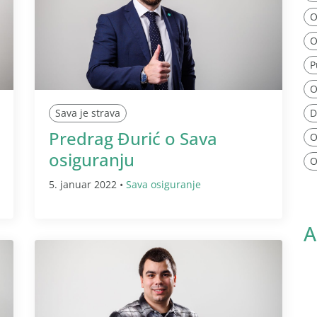
O
O
P
O
Sava je strava
D
Predrag Đurić o Sava
O
osiguranju
O
5. januar 2022 •
Sava osiguranje
A