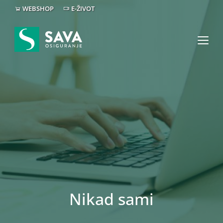
WEBSHOP
E-ŽIVOT
Nikad sami