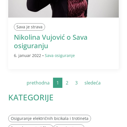
Sava je strava
Nikolina Vujović o Sava
osiguranju
6. januar 2022 •
Sava osiguranje
prethodna
1
2
3
sledeća
KATEGORIJE
Osiguranje električnih bicikala i trotineta