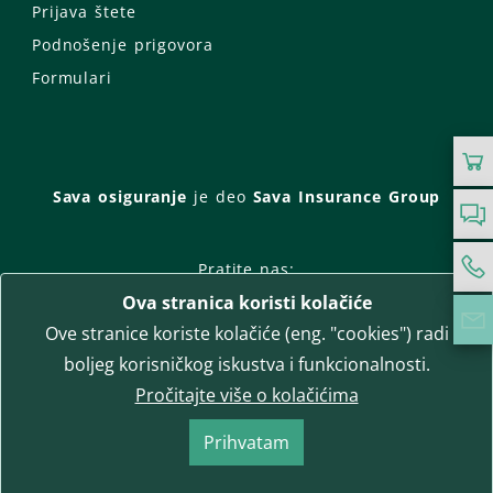
Prijava štete
Podnošenje prigovora
Formulari
Sava osiguranje
je deo
Sava Insurance Group
Pratite nas:
Ova stranica koristi kolačiće
Facebook
Instagram
Ove stranice koriste kolačiće (eng. "cookies") radi
LinkedIn
Twitter
YouTube
boljeg korisničkog iskustva i funkcionalnosti.
WhatsApp
Pročitajte više o kolačićima
T-media d.o.o.
| napredne komunikacije
Prihvatam