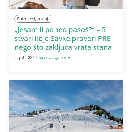
Putno osiguranje
„Jesam li poneo pasoš?“ – 5
stvari koje Savke proveri PRE
nego što zaključa vrata stana
3. jul 2026 •
Sava osiguranje