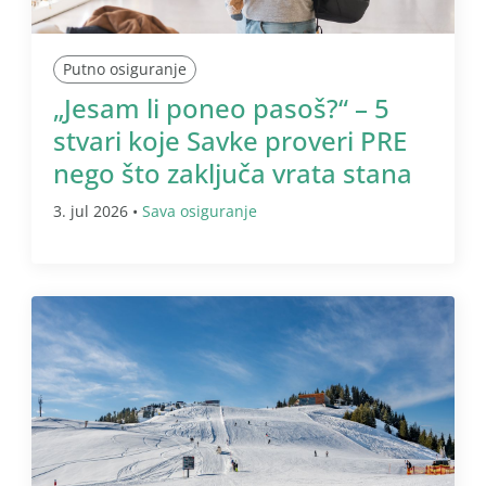
Putno osiguranje
„Jesam li poneo pasoš?“ – 5
stvari koje Savke proveri PRE
nego što zaključa vrata stana
3. jul 2026 •
Sava osiguranje