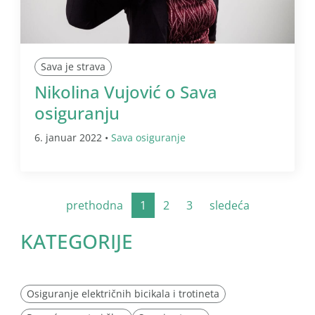
Sava je strava
Nikolina Vujović o Sava
osiguranju
6. januar 2022 •
Sava osiguranje
prethodna
1
2
3
sledeća
KATEGORIJE
Osiguranje električnih bicikala i trotineta