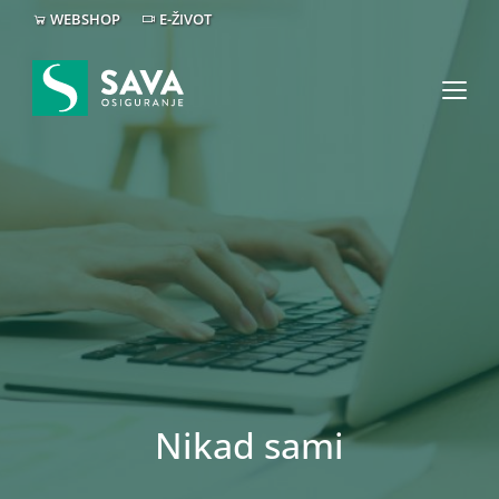
WEBSHOP
E-ŽIVOT
Nikad sami