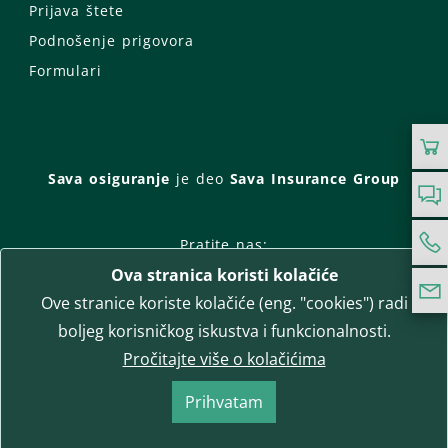
Prijava štete
Podnošenje prigovora
Formulari
Sava osiguranje
je deo
Sava Insurance Group
Pratite nas:
Ova stranica koristi kolačiće
Facebook
Instagram
Ove stranice koriste kolačiće (eng. "cookies") radi
LinkedIn
Twitter
YouTube
boljeg korisničkog iskustva i funkcionalnosti.
WhatsApp
Pročitajte više o kolačićima
T-media d.o.o.
| napredne komunikacije
Prihvatam