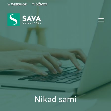
WEBSHOP
E-ŽIVOT
Nikad sami