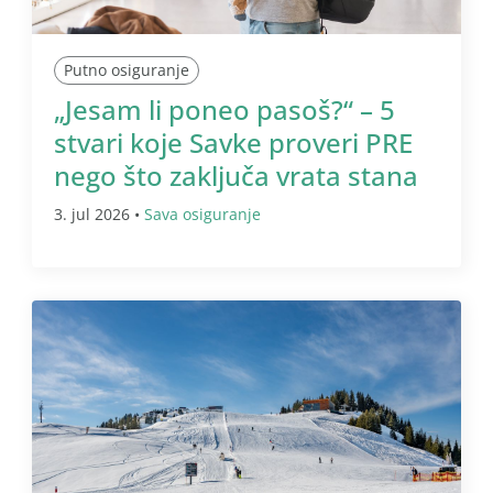
Putno osiguranje
„Jesam li poneo pasoš?“ – 5
stvari koje Savke proveri PRE
nego što zaključa vrata stana
3. jul 2026 •
Sava osiguranje