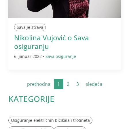
Sava je strava
Nikolina Vujović o Sava
osiguranju
6. januar 2022 •
Sava osiguranje
prethodna
1
2
3
sledeća
KATEGORIJE
Osiguranje električnih bicikala i trotineta