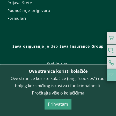
Prijava štete
Podnošenje prigovora
Formulari
Sava osiguranje
je deo
Sava Insurance Group
Pratite nas:
Ova stranica koristi kolačiće
Facebook
Instagram
Ove stranice koriste kolačiće (eng. "cookies") radi
LinkedIn
Twitter
YouTube
boljeg korisničkog iskustva i funkcionalnosti.
WhatsApp
Pročitajte više o kolačićima
T-media d.o.o.
| napredne komunikacije
Prihvatam