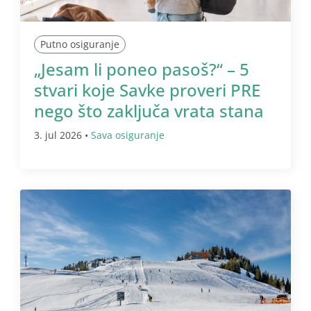
Putno osiguranje
„Jesam li poneo pasoš?“ – 5
stvari koje Savke proveri PRE
nego što zaključa vrata stana
3. jul 2026 •
Sava osiguranje