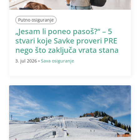
Putno osiguranje
„Jesam li poneo pasoš?“ – 5
stvari koje Savke proveri PRE
nego što zaključa vrata stana
3. jul 2026 •
Sava osiguranje