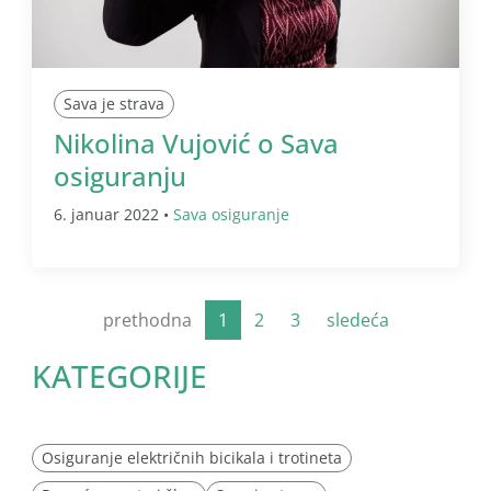
Sava je strava
Nikolina Vujović o Sava
osiguranju
6. januar 2022 •
Sava osiguranje
prethodna
1
2
3
sledeća
KATEGORIJE
Osiguranje električnih bicikala i trotineta