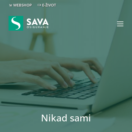
WEBSHOP
E-ŽIVOT
Nikad sami