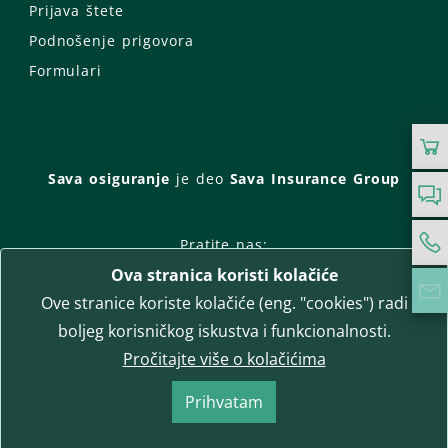
Prijava štete
Podnošenje prigovora
Formulari
Sava osiguranje
je deo
Sava Insurance Group
Pratite nas:
Ova stranica koristi kolačiće
Facebook
Instagram
Ove stranice koriste kolačiće (eng. "cookies") radi
LinkedIn
Twitter
YouTube
boljeg korisničkog iskustva i funkcionalnosti.
WhatsApp
Pročitajte više o kolačićima
T-media d.o.o.
| napredne komunikacije
Prihvatam